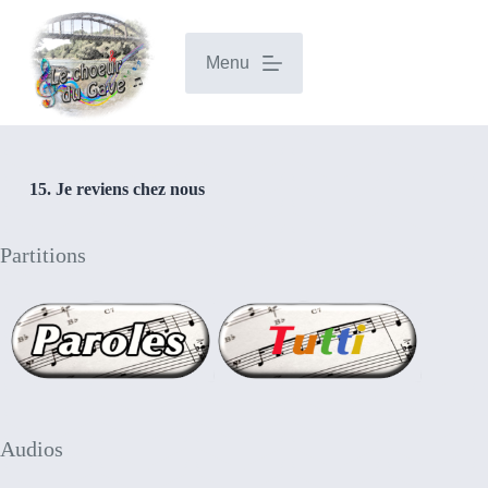
P
a
s
Menu
s
e
r
a
u
c
15. Je reviens chez nous
o
n
t
Partitions
e
n
u
Audios